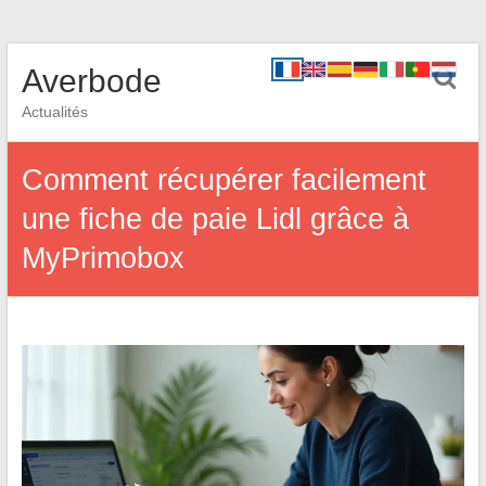
Averbode
Actualités
Comment récupérer facilement
une fiche de paie Lidl grâce à
MyPrimobox