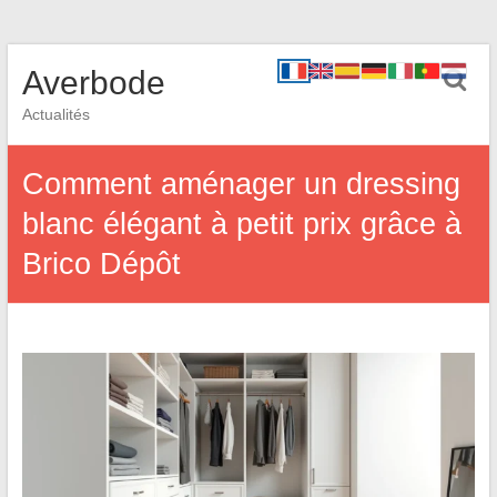
Averbode
Actualités
Comment aménager un dressing
blanc élégant à petit prix grâce à
Brico Dépôt