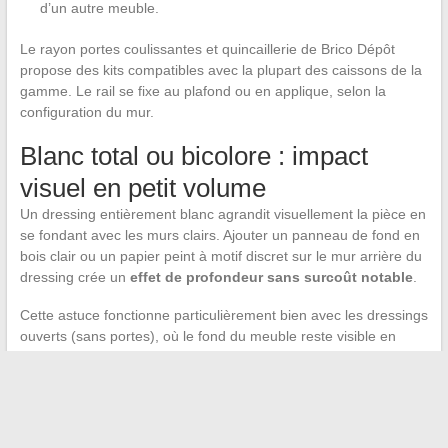
d’un autre meuble.
Le rayon portes coulissantes et quincaillerie de Brico Dépôt
propose des kits compatibles avec la plupart des caissons de la
gamme. Le rail se fixe au plafond ou en applique, selon la
configuration du mur.
Blanc total ou bicolore : impact
visuel en petit volume
Un dressing entièrement blanc agrandit visuellement la pièce en
se fondant avec les murs clairs. Ajouter un panneau de fond en
bois clair ou un papier peint à motif discret sur le mur arrière du
dressing crée un
effet de profondeur sans surcoût notable
.
Cette astuce fonctionne particulièrement bien avec les dressings
ouverts (sans portes), où le fond du meuble reste visible en
permanence.
Le dressing blanc Brico Dépôt couvre donc un spectre large, du
kit premier prix au montage modulable personnalisé. L’écart de
coût avec une solution artisanale reste le facteur déterminant